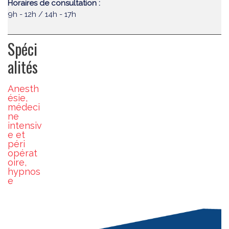
Horaires de consultation :
9h - 12h / 14h - 17h
Spéci
alités
Anesth
ésie,
médeci
ne
intensiv
e et
péri
opérat
oire,
hypnos
e