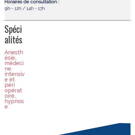
Horaires de consultation :
9h - 12h / 14h - 17h
Spéci
alités
Anesth
ésie,
médeci
ne
intensiv
e et
péri
opérat
oire,
hypnos
e