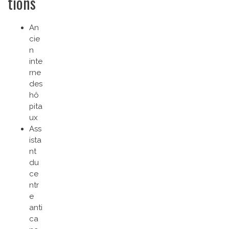
tions
An
cie
n
inte
rne
des
hô
pita
ux
Ass
ista
nt
du
ce
ntr
e
anti
ca