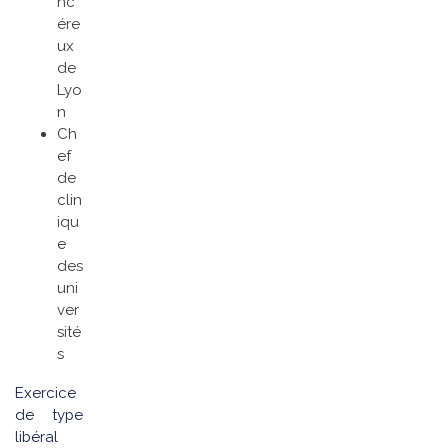
nc
ére
ux
de
Lyo
n
Ch
ef
de
clin
iqu
e
des
uni
ver
sité
s
Exercice
de type
libéral