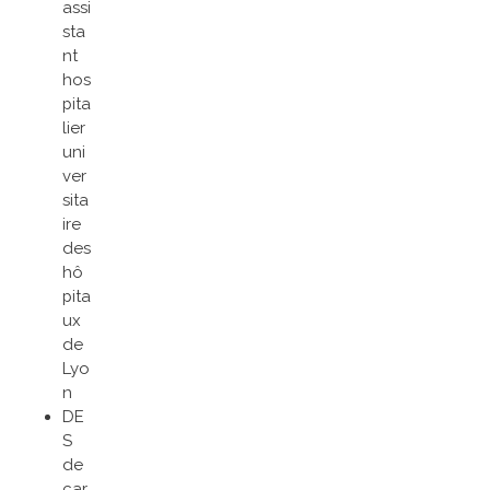
assi
sta
nt
hos
pita
lier
uni
ver
sita
ire
des
hô
pita
ux
de
Lyo
n
DE
S
de
car