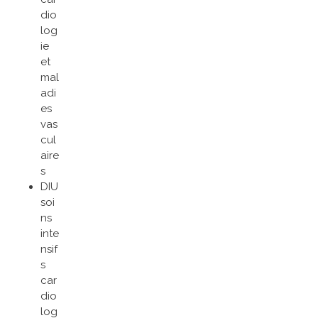
dio
log
ie
et
mal
adi
es
vas
cul
aire
s
DIU
soi
ns
inte
nsif
s
car
dio
log