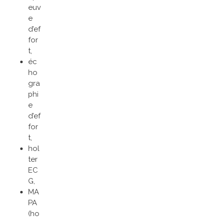
euv
e
d’ef
for
t,
éc
ho
gra
phi
e
d’ef
for
t,
hol
ter
EC
G,
MA
PA
(ho