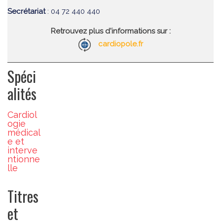
Secrétariat
: 04 72 440 440
Retrouvez plus d'informations sur :
cardiopole.fr
Spéci
alités
Cardiol
ogie
médical
e et
interve
ntionne
lle
Titres
et