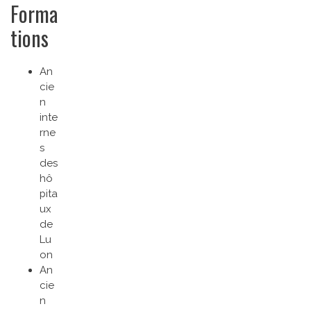
Forma
tions
An
cie
n
inte
rne
s
des
hô
pita
ux
de
Lu
on
An
cie
n