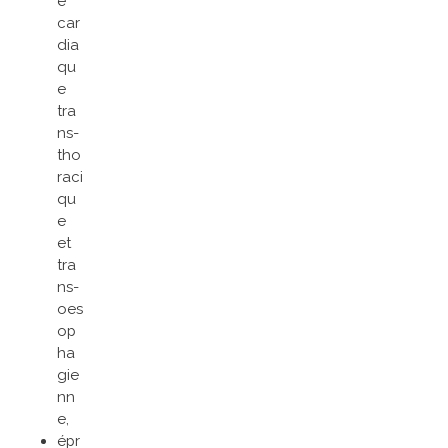
e
car
dia
qu
e
tra
ns-
tho
raci
qu
e
et
tra
ns-
oes
op
ha
gie
nn
e,
épr