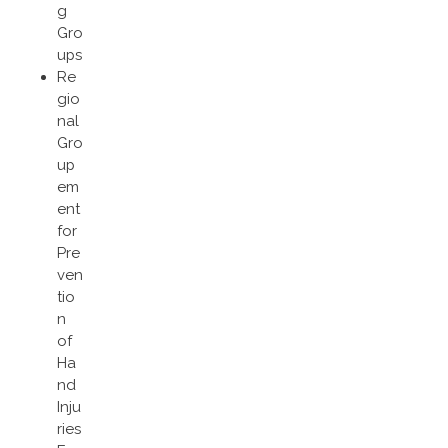
g
Gro
ups
Re
gio
nal
Gro
up
em
ent
for
Pre
ven
tio
n
of
Ha
nd
Inju
ries