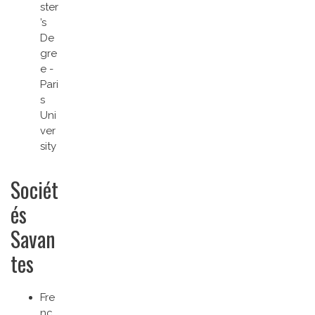
ster
’s
De
gre
e -
Pari
s
Uni
ver
sity
Sociét
és
Savan
tes
Fre
nc