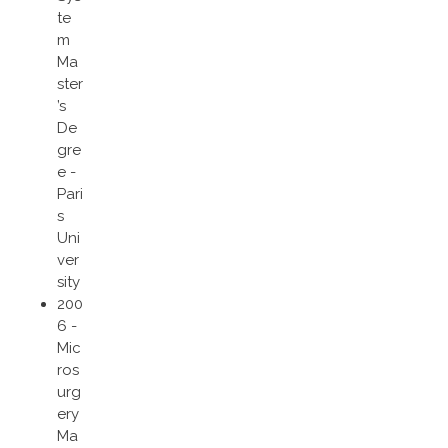
te
m
Ma
ster
’s
De
gre
e -
Pari
s
Uni
ver
sity
200
6 -
Mic
ros
urg
ery
Ma