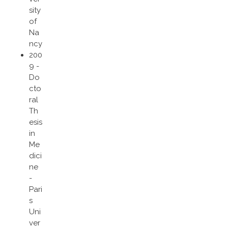
sity
of
Na
ncy
200
9 -
Do
cto
ral
Th
esis
in
Me
dici
ne
-
Pari
s
Uni
ver