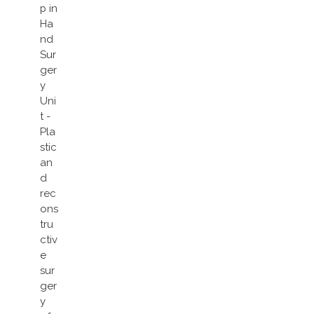
p in
Ha
nd
Sur
ger
y
Uni
t -
Pla
stic
an
d
rec
ons
tru
ctiv
e
sur
ger
y