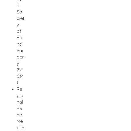
h
So
ciet
y
of
Ha
nd
Sur
ger
y
(SF
CM
)
Re
gio
nal
Ha
nd
Me
etin