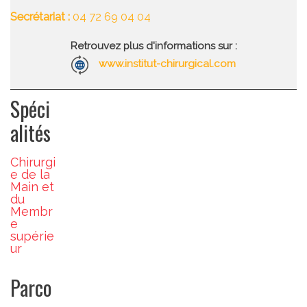
Secrétariat :
04 72 69 04 04
Retrouvez plus d'informations sur :
www.institut-chirurgical.com
Spéci
alités
Chirurgi
e de la
Main et
du
Membr
e
supérie
ur
Parco