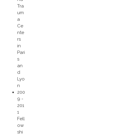
Tra
um
a
Ce
nte
rs
in
Pari
s
an
d
Lyo
n
200
9 -
201
1
Fell
ow
shi