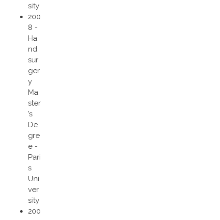
sity
200
8 -
Ha
nd
sur
ger
y
Ma
ster
’s
De
gre
e -
Pari
s
Uni
ver
sity
200