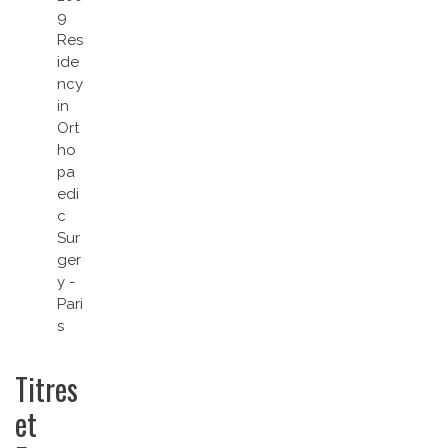
9
Res
ide
ncy
in
Ort
ho
pa
edi
c
Sur
ger
y -
Pari
s
Titres
et