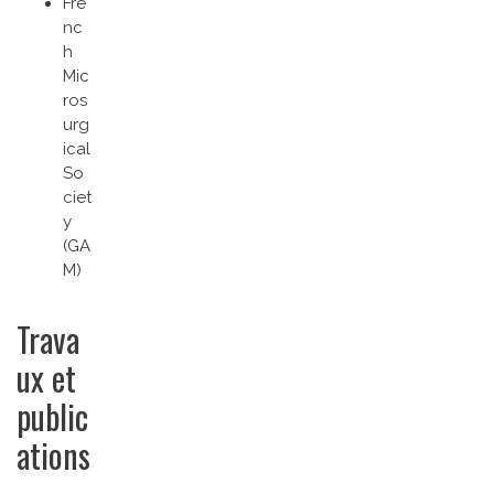
Fre
nc
h
Mic
ros
urg
ical
So
ciet
y
(GA
M)
Trava
ux et
public
ations