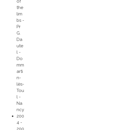
of
the
lim
bs -
Pr
G.
Da
ute
l -
Do
mm
arti
n-
lès-
Tou
l -
Na
ncy
200
4 -
200