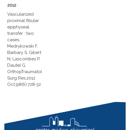
2012
Vascularized
proximal fibular
epiphyseal
transfer : two
cases.
Medrykowski F,
Barbary S, Gibert
N, Lascombes P,
Dautel G.
OrthopTraumatol
Surg Res.2012
Oct;98(6):728-32.