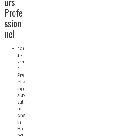
urs
Profe
ssion
nel
201
1 -
201
2
Pra
ctis
ing
sub
stit
uti
ons
in
Ha
nd