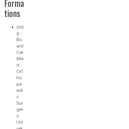
Forma
tions
200
9 -
Bo
ard
Cer
tifie
d
Ort
ho
pa
edi
c
Sur
ger
y
Uni
ver