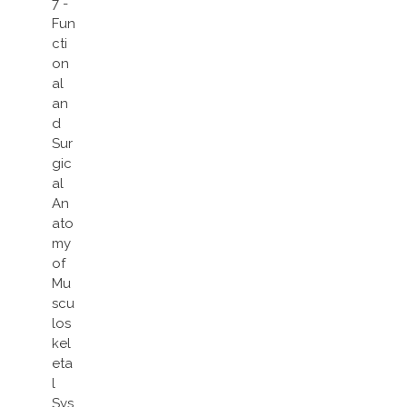
7 -
Fun
cti
on
al
an
d
Sur
gic
al
An
ato
my
of
Mu
scu
los
kel
eta
l
Sys