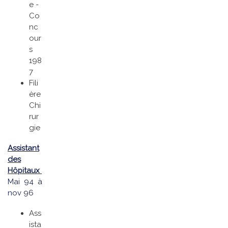
e -
Co
nc
our
s
198
7
Fili
ère
Chi
rur
gie
Assistant
des
Hôpitaux
Mai 94 à
nov 96
Ass
ista