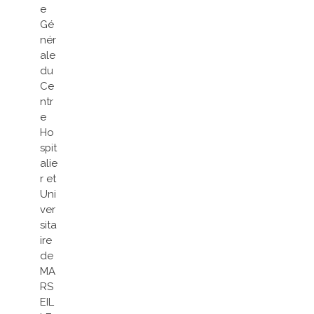
e
Gé
nér
ale
du
Ce
ntr
e
Ho
spit
alie
r et
Uni
ver
sita
ire
de
MA
RS
EIL