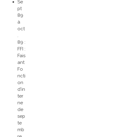
Se
pt
89
à
oct
.
89 :
FFI :
Fais
ant
Fo
ncti
on
d'in
ter
ne
de
sep
te
mb
re