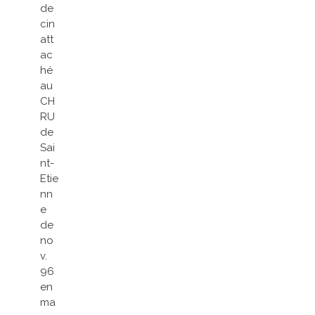
de
cin
att
ac
hé
au
CH
RU
de
Sai
nt-
Etie
nn
e
de
no
v.
96
en
ma