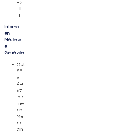
RS
EIL
LE.
Interne
en
Médecin
e
Générale
Oct
86
à
Avr
87 :
Inte
rne
en
Mé
de
cin