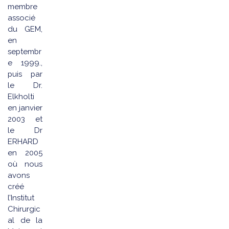
membre
associé
du GEM,
en
septembr
e 1999.,
puis par
le Dr.
Elkholti
en janvier
2003 et
le Dr
ERHARD
en 2005
où nous
avons
créé
l’Institut
Chirurgic
al de la