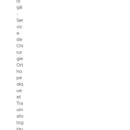
rs
98
-
Ser
vic
e
de
Chi
rur
gie
Ort
ho
pé
diq
ue
et
Tra
um
ato
log
iqu