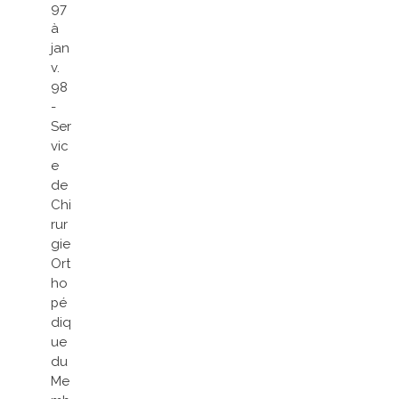
97
à
jan
v.
98
-
Ser
vic
e
de
Chi
rur
gie
Ort
ho
pé
diq
ue
du
Me