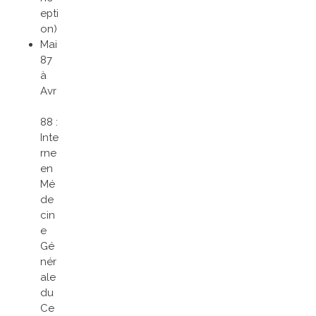
epti
on)
Mai
87
à
Avr
88 :
Inte
rne
en
Mé
de
cin
e
Gé
nér
ale
du
Ce