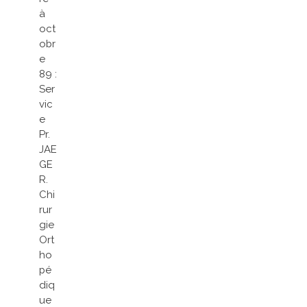
à
oct
obr
e
89 :
Ser
vic
e
Pr.
JAE
GE
R.
Chi
rur
gie
Ort
ho
pé
diq
ue