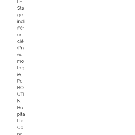
LE.
Sta
ge
indi
ffér
en
cié
(Pn
eu
mo
log
ie,
Pr.
BO
UTI
N,
Hô
pita
l la
Co
nc