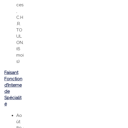
ces
,
C.H
.R.
TO
UL
ON.
(6
moi
s)
Faisant
Fonction
d’Interne
de
Spécialit
é
Ao
ût