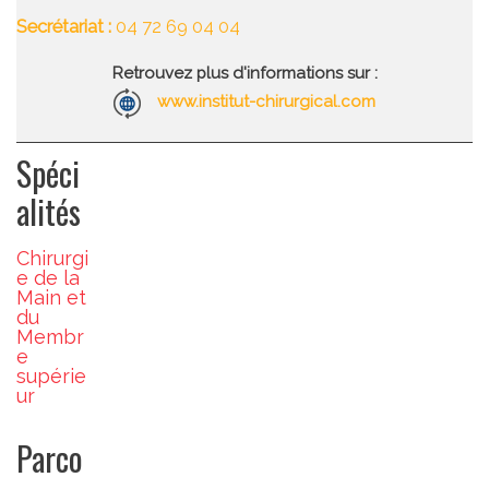
Secrétariat :
04 72 69 04 04
Retrouvez plus d'informations sur :
www.institut-chirurgical.com
Spéci
alités
Chirurgi
e de la
Main et
du
Membr
e
supérie
ur
Parco