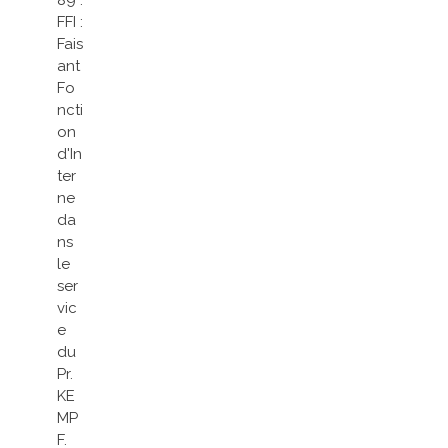
89 :
FFI :
Fais
ant
Fo
ncti
on
d'In
ter
ne
da
ns
le
ser
vic
e
du
Pr.
KE
MP
F.