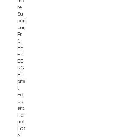
mb
re
Su
péri
eur,
Pr.
G.
HE
RZ
BE
RG.
Hô
pita
l
Ed
ou
ard
Her
riot.
LYO
N.