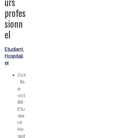
urs
profes
sionn
el
Etudiant
Hospitali
er
Oct
81
à
oct
86 :
Etu
dia
nt
Ho
spit