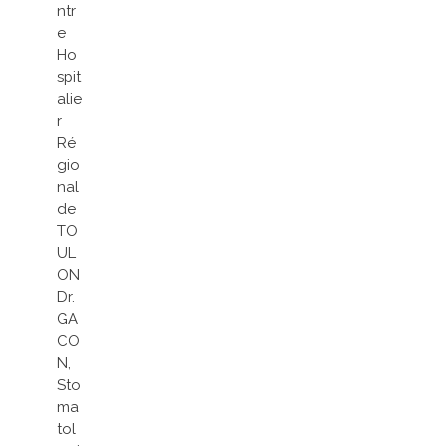
ntr
e
Ho
spit
alie
r
Ré
gio
nal
de
TO
UL
ON
Dr.
GA
CO
N,
Sto
ma
tol