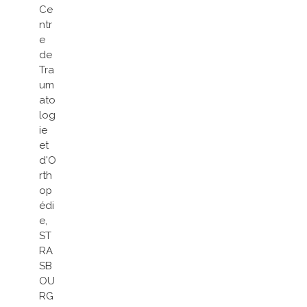
Ce
ntr
e
de
Tra
um
ato
log
ie
et
d'O
rth
op
édi
e,
ST
RA
SB
OU
RG