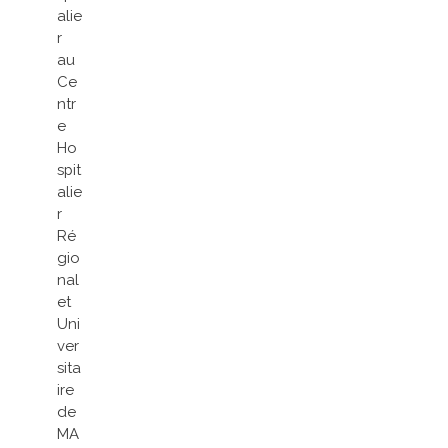
alie
r
au
Ce
ntr
e
Ho
spit
alie
r
Ré
gio
nal
et
Uni
ver
sita
ire
de
MA