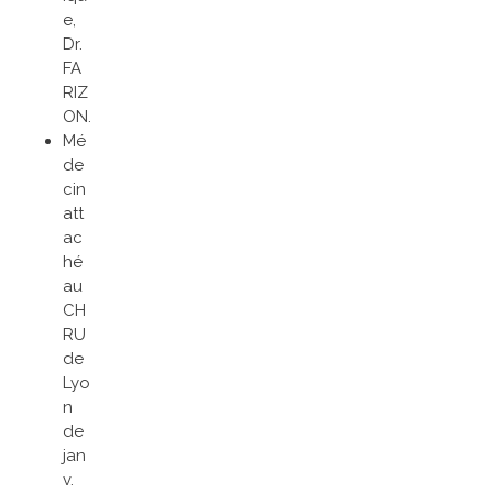
e,
Dr.
FA
RIZ
ON.
Mé
de
cin
att
ac
hé
au
CH
RU
de
Lyo
n
de
jan
v.