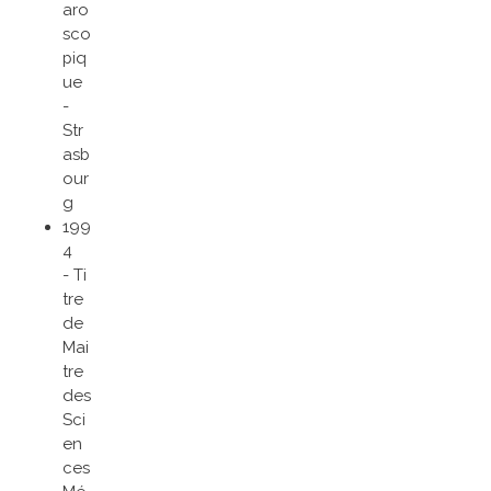
aro
sco
piq
ue
-
Str
asb
our
g
199
4
- Ti
tre
de
Mai
tre
des
Sci
en
ces