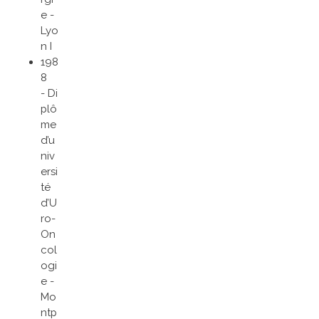
e -
Lyo
n I
198
8
- Di
plô
me
d’u
niv
ersi
té
d’U
ro-
On
col
ogi
e -
Mo
ntp