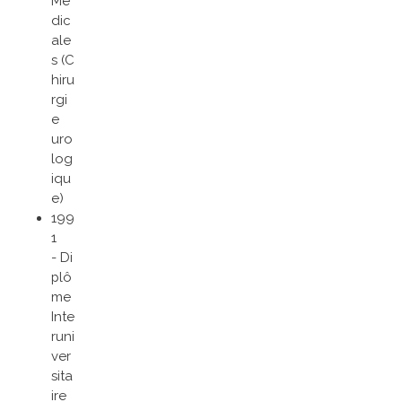
Mé
dic
ale
s (C
hiru
rgi
e
uro
log
iqu
e)
199
1
- Di
plô
me
Inte
runi
ver
sita
ire