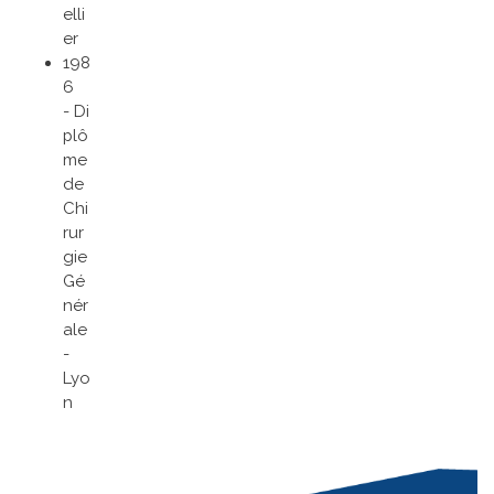
elli
er
198
6
- Di
plô
me
de
Chi
rur
gie
Gé
nér
ale
-
Lyo
n