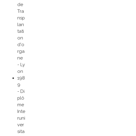
de
Tra
nsp
lan
tati
on
d'o
rga
ne
- Ly
on
198
9
- Di
plô
me
Inte
runi
ver
sita