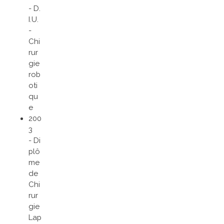
- D.
I.U.
-
Chi
rur
gie
rob
oti
qu
e
200
3
- Di
plô
me
de
Chi
rur
gie
Lap