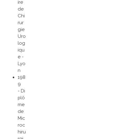
ire
de
Chi
rur
gie
Uro
log
iqu
e -
Lyo
n
198
9
- Di
plô
me
de
Mic
roc
hiru
rgi