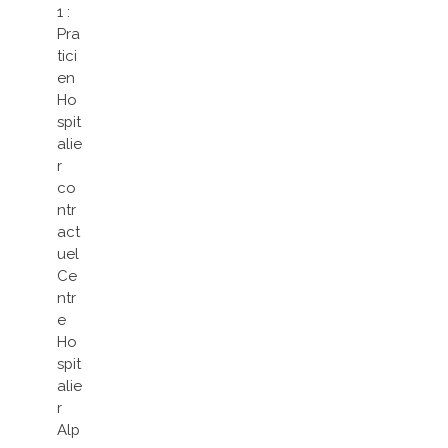
1 :
Pra
tici
en
Ho
spit
alie
r
co
ntr
act
uel
Ce
ntr
e
Ho
spit
alie
r
Alp