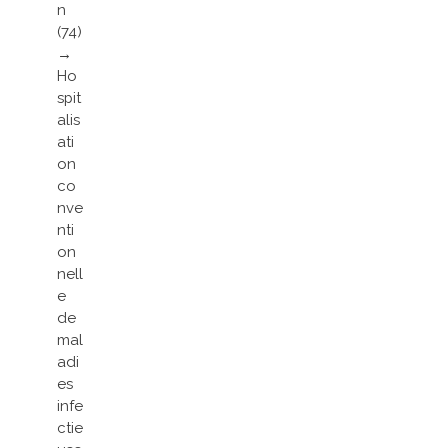
n
(74)
→
Ho
spit
alis
ati
on
co
nve
nti
on
nell
e
de
mal
adi
es
infe
ctie