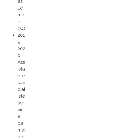
es
Lé
ma
n
(74)
201
9-
202
0 :
Ass
ista
nte
spé
cial
iste
ser
vic
e
de
mal
adi