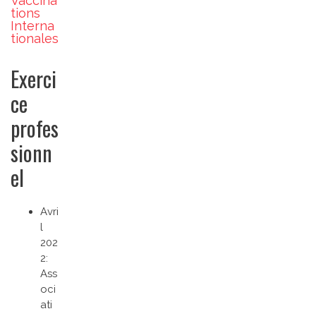
Vaccina
tions
Interna
tionales
Exerci
ce
profes
sionn
el
Avri
l
202
2:
Ass
oci
ati