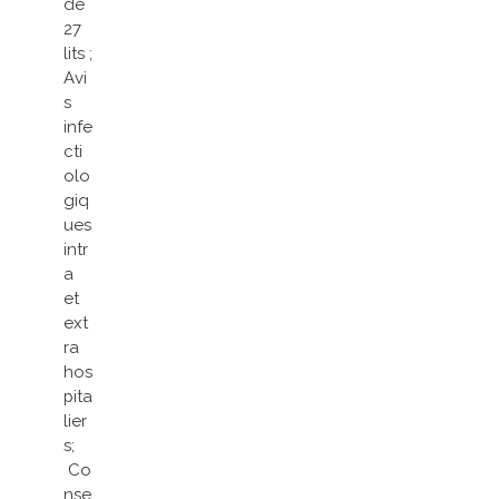
de
27
lits ;
Avi
s
infe
cti
olo
giq
ues
intr
a
et
ext
ra
hos
pita
lier
s;
Co
nse