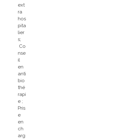
ext
ra
hos
pita
lier
s;
Co
nse
il
en
anti
bio
thé
rapi
e ;
Pris
e
en
ch
arg