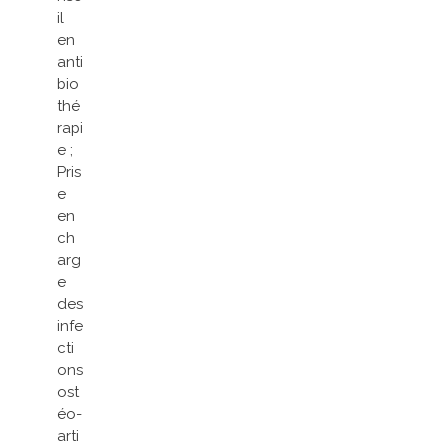
il
en
anti
bio
thé
rapi
e ;
Pris
e
en
ch
arg
e
des
infe
cti
ons
ost
éo-
arti