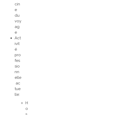
cin
e
du
voy
ag
e
Act
ivit
é
pro
fes
sio
nn
elle
ac
tue
lle:
H
o
s