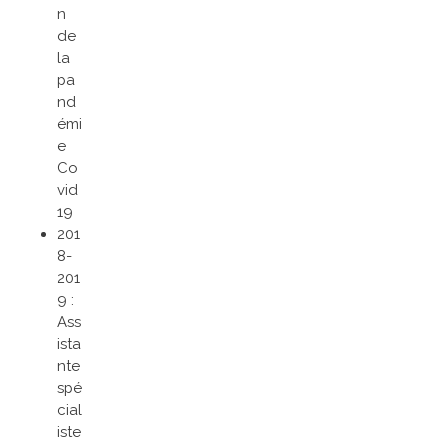
n
de
la
pa
nd
émi
e
Co
vid
19
201
8-
201
9 :
Ass
ista
nte
spé
cial
iste