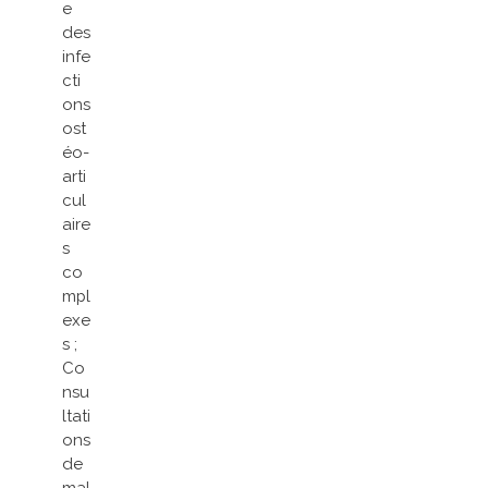
e
des
infe
cti
ons
ost
éo-
arti
cul
aire
s
co
mpl
exe
s ;
Co
nsu
ltati
ons
de