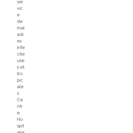
ser
vic
e
de
mal
adi
es
infe
ctie
use
s et
tro
pic
ale
s
Ce
ntr
e
Ho
spit
alie