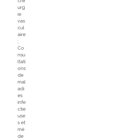
chir
urg
ie
vas
cul
aire
;
Co
nsu
ltati
ons
de
mal
adi
es
infe
ctie
use
s et
mé
de