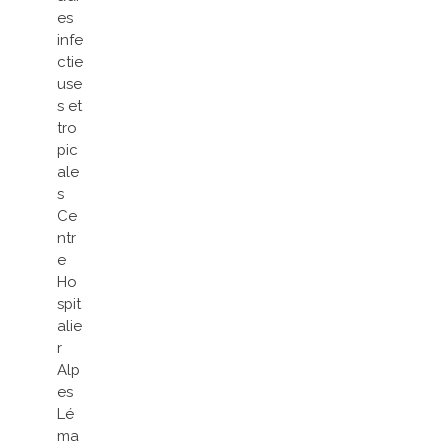
es
infe
ctie
use
s et
tro
pic
ale
s
Ce
ntr
e
Ho
spit
alie
r
Alp
es
Lé
ma