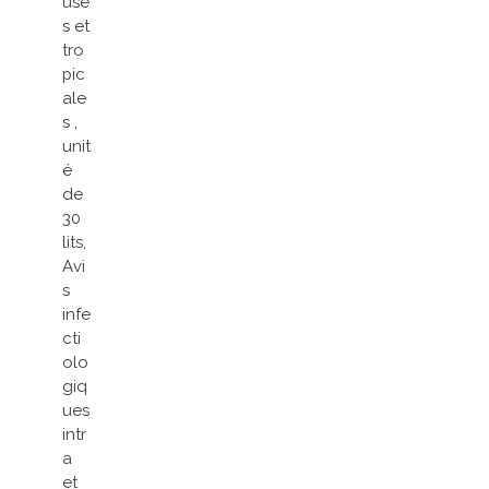
use
s et
tro
pic
ale
s ,
unit
é
de
30
lits,
Avi
s
infe
cti
olo
giq
ues
intr
a
et