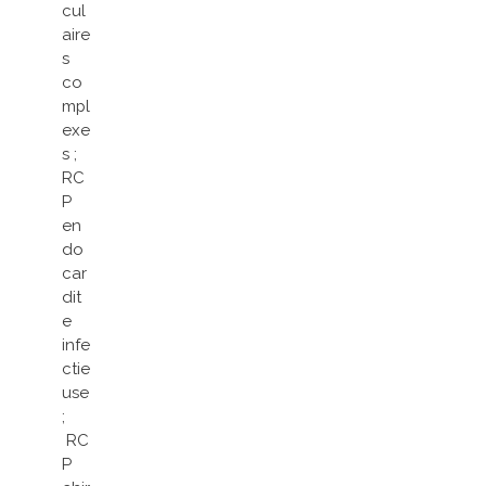
cul
aire
s
co
mpl
exe
s ;
RC
P
en
do
car
dit
e
infe
ctie
use
;
RC
P