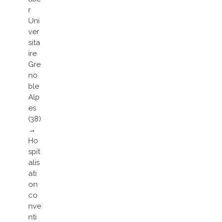
r
Uni
ver
sita
ire
Gre
no
ble
Alp
es
(38)
→
Ho
spit
alis
ati
on
co
nve
nti