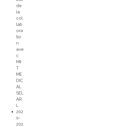
de
la
col
lab
ora
tio
n
ave
c
MII
T
ME
DIC
AL
SEL
AR
L
202
0-
202