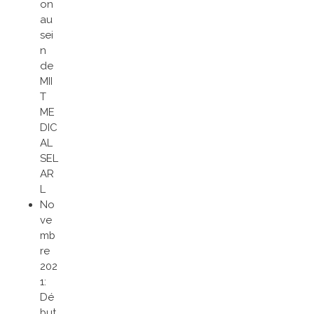
on
au
sei
n
de
MII
T
ME
DIC
AL
SEL
AR
L
No
ve
mb
re
202
1:
Dé
but