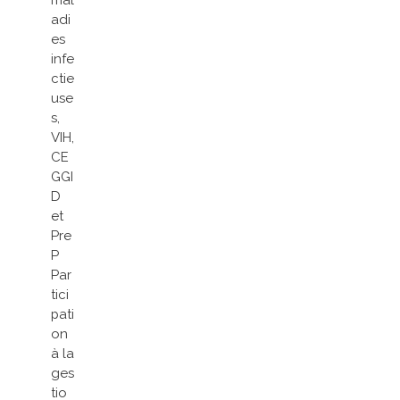
mal
adi
es
infe
ctie
use
s,
VIH,
CE
GGI
D
et
Pre
P
Par
tici
pati
on
à la
ges
tio