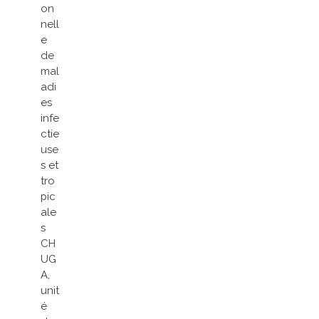
on
nell
e
de
mal
adi
es
infe
ctie
use
s et
tro
pic
ale
s
CH
UG
A,
unit
é