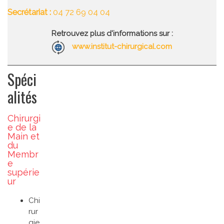
Secrétariat :
04 72 69 04 04
Retrouvez plus d'informations sur :
www.institut-chirurgical.com
Spéci
alités
Chirurgi
e de la
Main et
du
Membr
e
supérie
ur
Chi
rur
gie