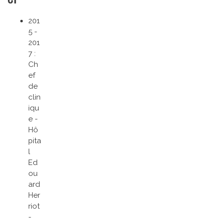
201
5 -
201
7 :
Ch
ef
de
clin
iqu
e -
Hô
pita
l
Ed
ou
ard
Her
riot
-