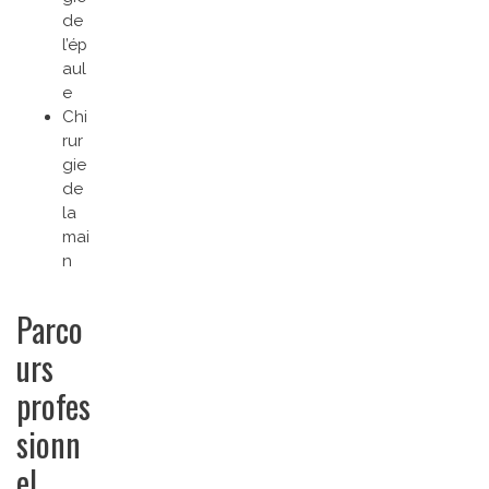
de
l’ép
aul
e
Chi
rur
gie
de
la
mai
n
Parco
urs
profes
sionn
el